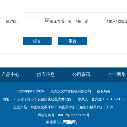
看不清，请换一张
请输入4位验
验证码：
产品中心
供应信息
公司资讯
企业图集
Copyright © 2026
东莞沃文精密机械有限公司
版权所有
地址： 广东省东莞市长安镇沙头社区大井北路
联系人：张先生 13751394132
主营产品：精密机械零件加工,精密零件加工,精密机械零件加工厂家
网站备案号：
粤ICP备19095059号