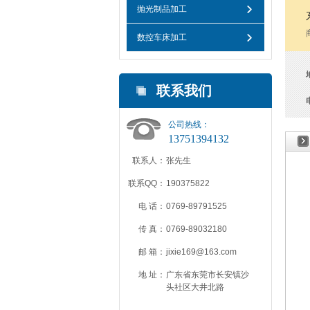
抛光制品加工
数控车床加工
联系我们
公司热线：
13751394132
联系人：
张先生
联系QQ：
190375822
电 话：
0769-89791525
传 真：
0769-89032180
邮 箱：
jixie169@163.com
地 址：
广东省东莞市长安镇沙
头社区大井北路