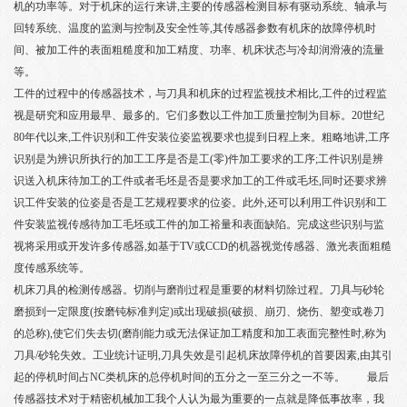
机的功率等。对于机床的运行来讲,主要的传感器检测目标有驱动系统、轴承与
回转系统、温度的监测与控制及安全性等,其传感器参数有机床的故障停机时
间、被加工件的表面粗糙度和加工精度、功率、机床状态与冷却润滑液的流量
等。
工件的过程中的传感器技术，与刀具和机床的过程监视技术相比,工件的过程监
视是研究和应用最早、最多的。它们多数以工件加工质量控制为目标。20世纪
80年代以来,工件识别和工件安装位姿监视要求也提到日程上来。粗略地讲,工序
识别是为辨识所执行的加工工序是否是工(零)件加工要求的工序;工件识别是辨
识送入机床待加工的工件或者毛坯是否是要求加工的工件或毛坯,同时还要求辨
识工件安装的位姿是否是工艺规程要求的位姿。此外,还可以利用工件识别和工
件安装监视传感待加工毛坯或工件的加工裕量和表面缺陷。完成这些识别与监
视将采用或开发许多传感器,如基于TV或CCD的机器视觉传感器、激光表面粗糙
度传感系统等。
机床刀具的检测传感器。切削与磨削过程是重要的材料切除过程。刀具与砂轮
磨损到一定限度(按磨钝标准判定)或出现破损(破损、崩刃、烧伤、塑变或卷刀
的总称),使它们失去切(磨削能力或无法保证加工精度和加工表面完整性时,称为
刀具/砂轮失效。工业统计证明,刀具失效是引起机床故障停机的首要因素,由其引
起的停机时间占NC类机床的总停机时间的五分之一至三分之一不等。 最后
传感器技术对于精密机械加工我个人认为最为重要的一点就是降低事故率，我