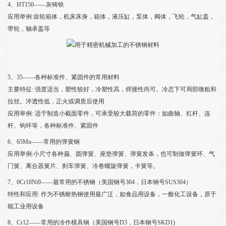
4、HT150——灰铸铁
应用举例:齿轮箱体，机床床身，箱体，液压缸，泵体，阀体，飞轮，气缸盖，
带轮，轴承盖等
5、35——各种标准件、紧固件的常用材料
主要特征: 强度适当，塑性较好，冷塑性高，焊接性尚可。冷态下可局部镦粗和
拉丝。淬透性低，正火或调质后使用
应用举例: 适于制造小截面零件，可承受较大载荷的零件：如曲轴、杠杆、连
杆、钩环等，各种标准件、紧固件
6、65Mn——常用的弹簧钢
应用举例:小尺寸各种扁、圆弹簧、座垫弹簧、弹簧发条，也可制做弹簧环、气
门簧、离合器簧片、刹车弹簧、冷卷螺旋弹簧，卡簧等。
7、0Cr18Ni9——最常用的不锈钢（美国钢号304，日本钢号SUS304）
特性和应用: 作为不锈耐热钢使用最广泛，如食品用设备，一般化工设备，原于
能工业用设备
8、Cr12——常用的冷作模具钢（美国钢号D3，日本钢号SKD1)