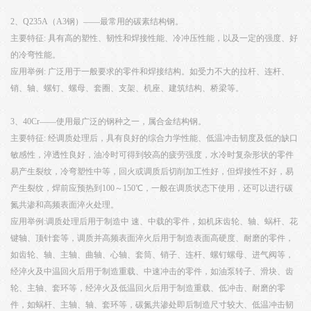
2、Q235A（A3钢）——最常用的碳素结构钢。
主要特征: 具有高的塑性、韧性和焊接性能、冷冲压性能，以及一定的强度、好
的冷弯性能。
应用举例: 广泛用于一般要求的零件和焊接结构。如受力不大的拉杆、连杆、
销、轴、螺钉、螺母、套圈、支架、机座、建筑结构、桥梁等。
3、40Cr——使用最广泛的钢种之一，属合金结构钢。
主要特征: 经调质处理后，具有良好的综合力学性能、低温冲击韧度及低的缺口
敏感性，淬透性良好，油冷时可得到较高的疲劳强度，水冷时复杂形状的零件
易产生裂纹，冷弯塑性中等，回火或调质后切削加工性好，但焊接性不好，易
产生裂纹，焊前应预热到100～150℃，一般在调质状态下使用，还可以进行碳
氮共渗和高频表面淬火处理。
应用举例:调质处理后用于制造中 速、中载的零件，如机床齿轮、轴、蜗杆、花
键轴、顶针套等，调质并高频表面淬火后用于制造表面高硬度、耐磨的零件，
如齿轮、轴、主轴、曲轴、心轴、套筒、销子、连杆、螺钉螺母、进气阀等，
经淬火及中温回火后用于制造重载、中速冲击的零件，如油泵转子、滑块、齿
轮、主轴、套环等，经淬火及低温回火后用于制造重载、低冲击、耐磨的零
件，如蜗杆、主轴、轴、套环等，碳氮共渗处即后制造尺寸较大、低温冲击韧