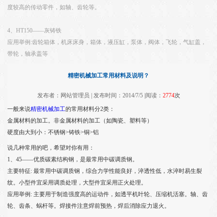
度较高的传动零件，如轴、齿轮等。
4、HT150——灰铸铁
应用举例:齿轮箱体，机床床身，箱体，液压缸，泵体，阀体，飞轮，气缸盖，
带轮，轴承盖等
精密机械加工常用材料及说明？
发布者：网站管理员 | 发布时间：2014/7/5 |阅读：
2774
次
一般来说
精密机械加工
的常用材料分2类：
金属材料的加工。非金属材料的加工（如陶瓷、塑料等）
硬度由大到小：不锈钢>铸铁>铜>铝
说几种常用的吧，希望对你有用：
1、45——优质碳素结构钢，是最常用中碳调质钢。
主要特征: 最常用中碳调质钢，综合力学性能良好，淬透性低，水淬时易生裂
纹。小型件宜采用调质处理，大型件宜采用正火处理。
应用举例: 主要用于制造强度高的运动件，如透平机叶轮、压缩机活塞。轴、齿
轮、齿条、蜗杆等。焊接件注意焊前预热，焊后消除应力退火。