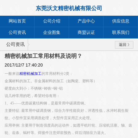
东莞沃文精密机械有限公司
网站首页
公司介绍
产品中心
供应信息
公司资讯
企业图集
商盟认证
联系我们
公司资讯
返回
精密机械加工常用材料及说明？
2017/12/7 17:40:20
一般来说
精密机械加工
的常用材料分2类：
金属材料的加工。非金属材料的加工（如陶瓷、塑料等）
硬度由大到小：不锈钢>铸铁>铜>铝
说几种常用的吧，希望对你有用：
1、45——优质碳素结构钢，是最常用中碳调质钢。
主要特征: 最常用中碳调质钢，综合力学性能良好，淬透性低，水淬时易生裂
纹。小型件宜采用调质处理，大型件宜采用正火处理。
应用举例: 主要用于制造强度高的运动件，如透平机叶轮、压缩机活塞。轴、齿
轮、齿条、蜗杆等。焊接件注意焊前预热，焊后消除应力退火。