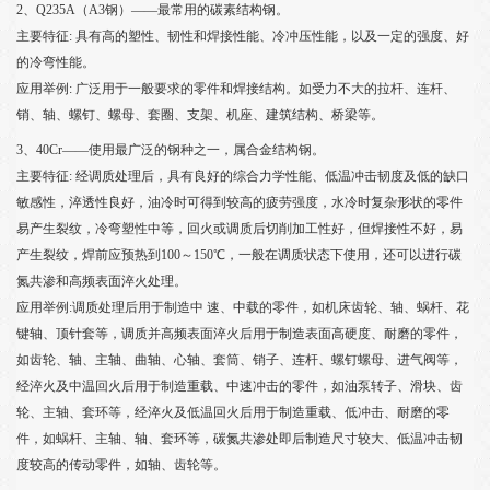
2、Q235A（A3钢）——最常用的碳素结构钢。
主要特征: 具有高的塑性、韧性和焊接性能、冷冲压性能，以及一定的强度、好
的冷弯性能。
应用举例: 广泛用于一般要求的零件和焊接结构。如受力不大的拉杆、连杆、
销、轴、螺钉、螺母、套圈、支架、机座、建筑结构、桥梁等。
3、40Cr——使用最广泛的钢种之一，属合金结构钢。
主要特征: 经调质处理后，具有良好的综合力学性能、低温冲击韧度及低的缺口
敏感性，淬透性良好，油冷时可得到较高的疲劳强度，水冷时复杂形状的零件
易产生裂纹，冷弯塑性中等，回火或调质后切削加工性好，但焊接性不好，易
产生裂纹，焊前应预热到100～150℃，一般在调质状态下使用，还可以进行碳
氮共渗和高频表面淬火处理。
应用举例:调质处理后用于制造中 速、中载的零件，如机床齿轮、轴、蜗杆、花
键轴、顶针套等，调质并高频表面淬火后用于制造表面高硬度、耐磨的零件，
如齿轮、轴、主轴、曲轴、心轴、套筒、销子、连杆、螺钉螺母、进气阀等，
经淬火及中温回火后用于制造重载、中速冲击的零件，如油泵转子、滑块、齿
轮、主轴、套环等，经淬火及低温回火后用于制造重载、低冲击、耐磨的零
件，如蜗杆、主轴、轴、套环等，碳氮共渗处即后制造尺寸较大、低温冲击韧
度较高的传动零件，如轴、齿轮等。