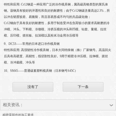
特性和应用: Cr12钢是一种应用广泛的冷作模具钢，属高碳高铬类型的莱氏体
钢。该钢具有较好的淬透性和良好的耐磨性；由于Cr12钢碳含量高达2.3%，所
以冲击韧度较差、易脆裂，而且容易形成不均匀的共晶碳化物；
Cr12钢由于具有良好的耐磨性，多用于制造受冲击负荷较小的要求高耐磨的冷
冲模、冲头、下料模、冷镦模、冷挤压模的冲头和凹模、钻套、量规、拉丝
模、压印模、搓丝板、拉深模以及粉末冶金用冷压模等
9、DC53——常用的日本进口冷作模具钢
特性和应用: 高强韧性冷作模具钢，日本大同特殊钢（株）厂家钢号。高温回火
后具有高硬度、高韧性，线切割性良好。9用于精密冷冲压模、拉伸模、搓丝
模、冷冲裁模、冲头等
10、SM45——普通碳素塑料模具钢（日本钢号S45C）
没有了
下一条
相关资讯：
精密零部件的加工要求