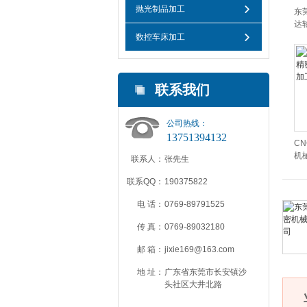
抛光制品加工
东
达
数控车床加工
联系我们
公司热线：
13751394132
C
机
联系人：
张先生
联系QQ：
190375822
电 话：
0769-89791525
传 真：
0769-89032180
邮 箱：
jixie169@163.com
地 址：
广东省东莞市长安镇沙
头社区大井北路