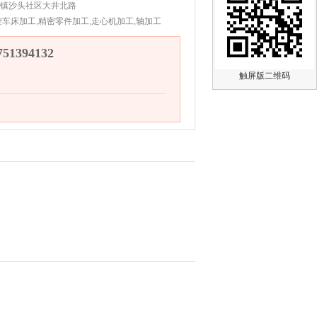
镇沙头社区大井北路
控车床加工,精密零件加工,走心机加工,轴加工
1394132
触屏版二维码