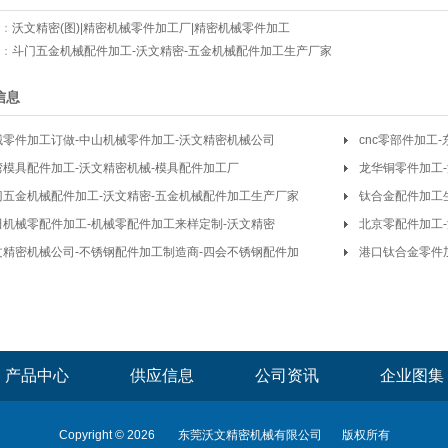
：
沃文精密(图)|精密机械零件加工厂|精密机械零件加工
：
斗门五金机械配件加工-沃文精密-五金机械配件加工生产厂家
信息
械零件加工订做-中山机械零件加工-沃文精密机械公司
cnc零部件加工
湾模具配件加工-沃文精密机械-模具配件加工厂
龙华铜零件加工-
门五金机械配件加工-沃文精密-五金机械配件加工生产厂家
钛合金配件加工
田机械零配件加工-机械零配件加工来样定制-沃文精密
机械
北京零配件加工
文精密机械公司-不锈钢配件加工制造商-四会不锈钢配件加
港口钛合金零件加
产品中心
供应信息
公司资讯
企业图集
Copyright © 2026
东莞沃文精密机械有限公司
版权所有