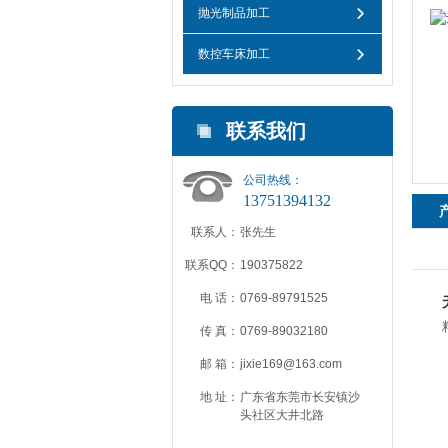
抛光制品加工
数控车床加工
联系我们
公司热线：
13751394132
联系人：
张先生
联系QQ：
190375822
电 话：
0769-89791525
传 真：
0769-89032180
邮 箱：
jixie169@163.com
地 址：
广东省东莞市长安镇沙
头社区大井北路