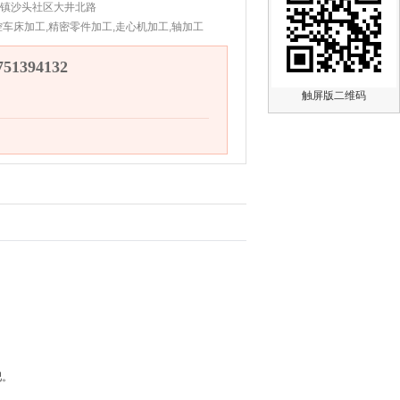
镇沙头社区大井北路
控车床加工,精密零件加工,走心机加工,轴加工
1394132
触屏版二维码
吧。