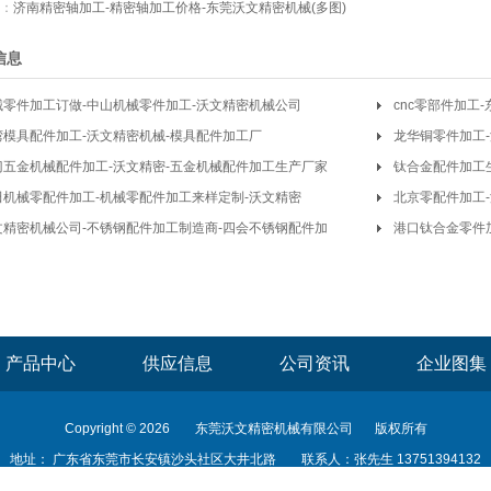
：
济南精密轴加工-精密轴加工价格-东莞沃文精密机械(多图)
信息
械零件加工订做-中山机械零件加工-沃文精密机械公司
cnc零部件加工
湾模具配件加工-沃文精密机械-模具配件加工厂
龙华铜零件加工-
门五金机械配件加工-沃文精密-五金机械配件加工生产厂家
钛合金配件加工
田机械零配件加工-机械零配件加工来样定制-沃文精密
机械
北京零配件加工
文精密机械公司-不锈钢配件加工制造商-四会不锈钢配件加
港口钛合金零件加
产品中心
供应信息
公司资讯
企业图集
Copyright © 2026
东莞沃文精密机械有限公司
版权所有
地址： 广东省东莞市长安镇沙头社区大井北路
联系人：张先生 13751394132
主营产品：精密机械零件加工,精密零件加工,精密机械零件加工厂家