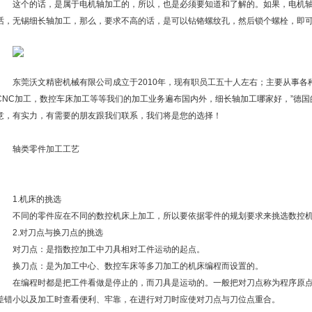
这个的话，是属于电机轴加工的，所以，也是必须要知道和了解的。如果，电机
话，无锡细长轴加工，那么，要求不高的话，是可以钻铬螺纹孔，然后锁个螺栓，即
东莞沃文精密机械有限公司成立于2010年，现有职员工五十人左右；主要从事各
CNC加工，数控车床加工等等我们的加工业务遍布国内外，细长轴加工哪家好，”德国
意，有实力，有需要的朋友跟我们联系，我们将是您的选择！
轴类零件加工工艺
1.机床的挑选
不同的零件应在不同的数控机床上加工，所以要依据零件的规划要求来挑选数控
2.对刀点与换刀点的挑选
对刀点：是指数控加工中刀具相对工件运动的起点。
换刀点：是为加工中心、数控车床等多刀加工的机床编程而设置的。
在编程时都是把工件看做是停止的，而刀具是运动的。一般把对刀点称为程序原
差错小以及加工时查看便利、牢靠，在进行对刀时应使对刀点与刀位点重合。