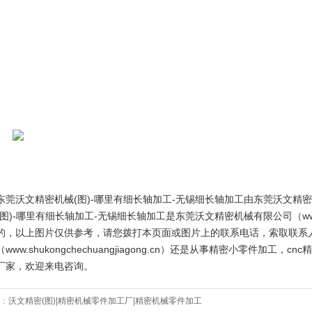
东莞沃文精密机械(图)-哪里有细长轴加工-无锡细长轴加工由东莞沃文精
(图)-哪里有细长轴加工-无锡细长轴加工是东莞沃文精密机械有限公司（www.
的，以上图片仅供参考，请您拨打本页面或图片上的联系电话，索取联系
（www.shukongchechuangjiagong.cn）还是从事精密小零件加
厂家，欢迎来电咨询。
：
沃文精密(图)|精密机械零件加工厂|精密机械零件加工